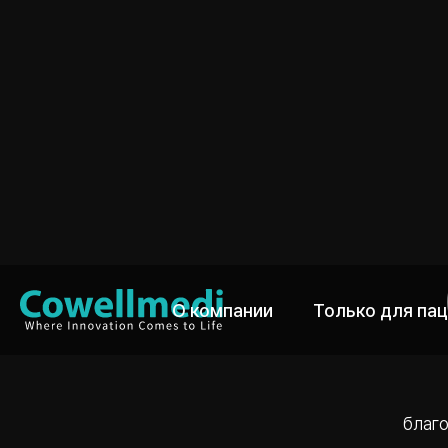
О компании
Только для па
благо