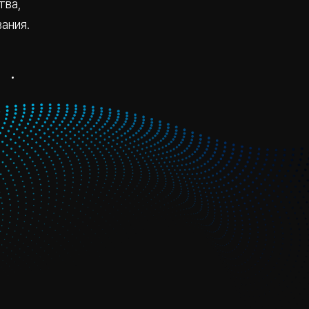
тва,
ания.