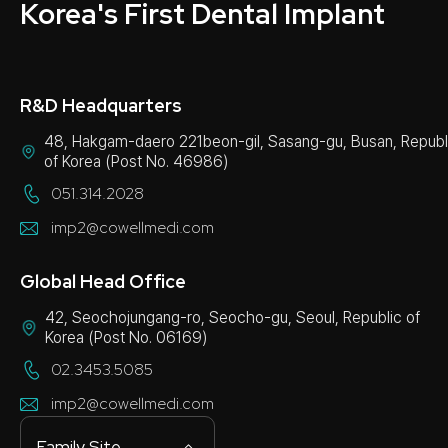
Korea's First Dental Implant
R&D Headquarters
48, Hakgam-daero 221beon-gil, Sasang-gu, Busan, Republ
of Korea (Post No. 46986)
051.314.2028
imp2@cowellmedi.com
Global Head Office
42, Seochojungang-ro, Seocho-gu, Seoul, Republic of
Korea (Post No. 06169)
02.3453.5085
imp2@cowellmedi.com
Family Site